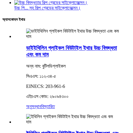
উচ্চ পি... সহ শিল্প গ্রেডের সাইক্লোহেক্সেন।
অ্যালকোহল ইথার
ডাইইথিলিন গ্লাইকল বিউটাইল ইথার উচ্চ বিশুদ্ধতা
এবং কম দাম
অন্য নাম: বুটিলডিগ্লাইকল
সিএএস: ১১২-৩৪-৫
EINECS: 203-961-6
এইচএস কোড: ২৯০৯৪৩০০
অনুসন্ধান
বিস্তারিত