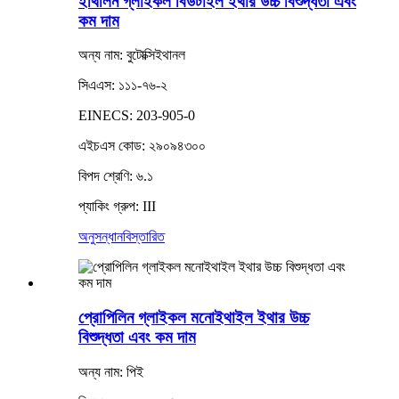
ইথিলিন গ্লাইকল বিউটাইল ইথার উচ্চ বিশুদ্ধতা এবং
কম দাম
অন্য নাম: বুটোক্সিইথানল
সিএএস: ১১১-৭৬-২
EINECS: 203-905-0
এইচএস কোড: ২৯০৯৪৩০০
বিপদ শ্রেণি: ৬.১
প্যাকিং গ্রুপ: III
অনুসন্ধান
বিস্তারিত
প্রোপিলিন গ্লাইকল মনোইথাইল ইথার উচ্চ
বিশুদ্ধতা এবং কম দাম
অন্য নাম: পিই