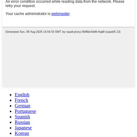
English
French
German
Portuguese
Spanish
Russian
Japanese
Korean