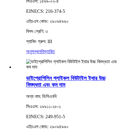
সিএএস: ১৫৬৯-০২-৪
EINECS: 216-374-5
এইচএস কোড: ২৯০৯৪৯৯০
বিপদ শ্রেণি: ৩
প্যাকিং গ্রুপ: III
অনুসন্ধান
বিস্তারিত
ডাইপ্রোপিলিন গ্লাইকল বিউটাইল ইথার উচ্চ
বিশুদ্ধতা এবং কম দাম
অন্য নাম: ডিপিএনবি
সিএএস: ২৯৯১১-২৮-২
EINECS: 249-951-5
এইচএস কোড: ২৯০৯৪৯৯০