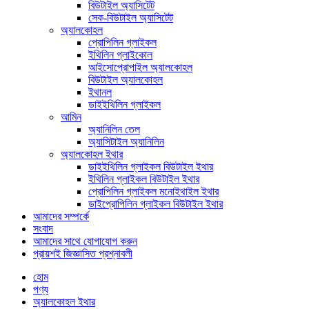
বিউটাইল অ্যাসিটেট
সেক-বিউটাইল অ্যাসিটেট
অ্যালকোহল
প্রোপিলিন গ্লাইকল
ইথিলিন গ্লাইকোল
আইসোপ্রোপাইল অ্যালকোহল
বিউটাইল অ্যালকোহল
ইথানল
ডাইইথিলিন গ্লাইকল
আমিন
অ্যানিলিন তেল
অ্যাসিটাইল অ্যানিলিন
অ্যালকোহল ইথার
ডাইইথিলিন গ্লাইকল বিউটাইল ইথার
ইথিলিন গ্লাইকল বিউটাইল ইথার
প্রোপিলিন গ্লাইকল মনোইথাইল ইথার
ডাইপ্রোপিলিন গ্লাইকল বিউটাইল ইথার
আমাদের সম্পর্কে
সংবাদ
আমাদের সাথে যোগাযোগ করুন
প্রায়শই জিজ্ঞাসিত প্রশ্নাবলী
হোম
পণ্য
অ্যালকোহল ইথার