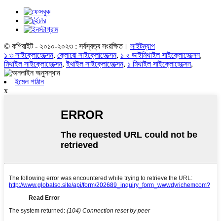
© কপিরাইট - ২০১০-২০২৩ : সর্বস্বত্ব সংরক্ষিত।
সাইটম্যাপ
১ ৩ সাইক্লোহেক্সেন
,
ক্লোরো সাইক্লোহেক্সেন
,
১ ২ ডাইমিথাইল সাইক্লোহেক্সেন
,
মিথাইল সাইক্লোহেক্সেন
,
ইথাইল সাইক্লোহেক্সেন
,
১ মিথাইল সাইক্লোহেক্সেন
,
ইমেল পাঠান
x