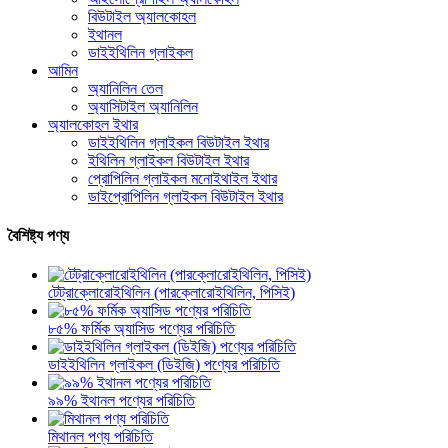
বিউটাইল অ্যালকোহল
ইথানল
ডাইইথিলিন গ্লাইকল
আমিন
অ্যানিলিন তেল
অ্যাসিটাইল অ্যানিলিন
অ্যালকোহল ইথার
ডাইইথিলিন গ্লাইকল বিউটাইল ইথার
ইথিলিন গ্লাইকল বিউটাইল ইথার
প্রোপিলিন গ্লাইকল মনোইথাইল ইথার
ডাইপ্রোপিলিন গ্লাইকল বিউটাইল ইথার
বৈশিষ্ট্য পণ্য
টেট্রাক্লোরোইথিলিন (পারক্লোরোইথিলিন, পিসিই)
৮৫% ফর্মিক অ্যাসিড পণ্যের পরিচিতি
ডাইইথিলিন গ্লাইকল (ডিইজি) পণ্যের পরিচিতি
৯৯% ইথানল পণ্যের পরিচিতি
মিথানল পণ্য পরিচিতি