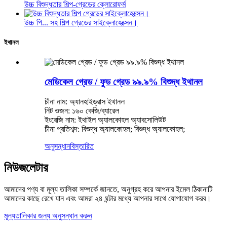
উচ্চ বিশুদ্ধতার শিল্প-গ্রেডের ক্লোরোফর্ম
উচ্চ পি... সহ শিল্প গ্রেডের সাইক্লোহেক্সেন।
ইথানল
মেডিকেল গ্রেড / ফুড গ্রেড ৯৯.৯% বিশুদ্ধ ইথানল
চীনা নাম: অ্যানহাইড্রাস ইথানল
নিট ওজন: ১৬০ কেজি/ব্যারেল
ইংরেজি নাম: ইথাইল অ্যালকোহল অ্যাবসোলিউট
চীনা প্রতিশব্দ: বিশুদ্ধ অ্যালকোহল; বিশুদ্ধ অ্যালকোহল;
অনুসন্ধান
বিস্তারিত
নিউজলেটার
আমাদের পণ্য বা মূল্য তালিকা সম্পর্কে জানতে, অনুগ্রহ করে আপনার ইমেল ঠিকানাটি
আমাদের কাছে রেখে যান এবং আমরা ২৪ ঘন্টার মধ্যে আপনার সাথে যোগাযোগ করব।
মূল্যতালিকার জন্য অনুসন্ধান করুন