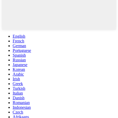
English
French
German
Portuguese
Spanish
Russian
Japanese
Korean
Arabic
Irish
Greek
Turkish
Italian
Danish
Romanian
Indonesian
Czech
Afrikaans