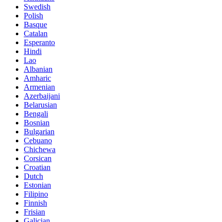
Swedish
Polish
Basque
Catalan
Esperanto
Hindi
Lao
Albanian
Amharic
Armenian
Azerbaijani
Belarusian
Bengali
Bosnian
Bulgarian
Cebuano
Chichewa
Corsican
Croatian
Dutch
Estonian
Filipino
Finnish
Frisian
Galician