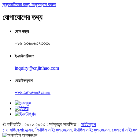
মূল্যতালিকার জন্য অনুসন্ধান করুন
যোগাযোগের তথ্য
ফোন নম্বর
+৮৬-১৩৬০৬৩৭৩৩৩০
ই-মেইল ঠিকানা
inquiry@cnjinhao.com
হোয়াটসঅ্যাপ
+৮৬-১৫৯৫৩০৪৩৬০০
© কপিরাইট - ২০১০-২০২৩ : সর্বস্বত্ব সংরক্ষিত।
সাইটম্যাপ
১ ৩ সাইক্লোহেক্সেন
,
মিথাইল সাইক্লোহেক্সেন
,
ইথাইল সাইক্লোহেক্সেন
,
ক্লোরো সাইক্লো