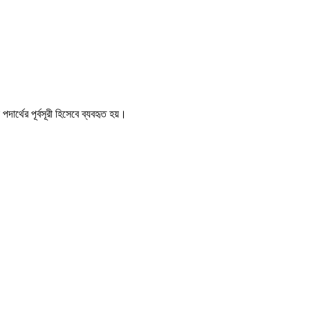
থের পূর্বসূরী হিসেবে ব্যবহৃত হয়।