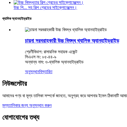
উচ্চ পি... সহ শিল্প গ্রেডের সাইক্লোহেক্সেন।
থ্যালিক অ্যানহাইড্রাইড
চায়না সরবরাহকারী উচ্চ বিশুদ্ধ থ্যালিক অ্যানহাইড্রাইড
শ্রেণীবিভাগ: রাসায়নিক সহায়ক এজেন্ট
সিএএস নং: ৮৫-৪৪-৯
অন্যান্য নাম: ও-থ্যালিক অ্যানহাইড্রাইড
অনুসন্ধান
বিস্তারিত
নিউজলেটার
আমাদের পণ্য বা মূল্য তালিকা সম্পর্কে জানতে, অনুগ্রহ করে আপনার ইমেল ঠিকানাটি আ
মূল্যতালিকার জন্য অনুসন্ধান করুন
যোগাযোগের তথ্য