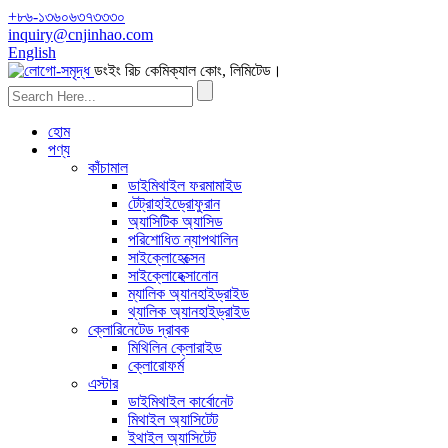
+৮৬-১৩৬০৬৩৭৩৩৩০
inquiry@cnjinhao.com
English
ডংইং রিচ কেমিক্যাল কোং, লিমিটেড।
হোম
পণ্য
কাঁচামাল
ডাইমিথাইল ফরমামাইড
টেট্রাহাইড্রোফুরান
অ্যাসিটিক অ্যাসিড
পরিশোধিত ন্যাপথালিন
সাইক্লোহেক্সেন
সাইক্লোহেক্সানোন
ম্যালিক অ্যানহাইড্রাইড
থ্যালিক অ্যানহাইড্রাইড
ক্লোরিনেটেড দ্রাবক
মিথিলিন ক্লোরাইড
ক্লোরোফর্ম
এস্টার
ডাইমিথাইল কার্বোনেট
মিথাইল অ্যাসিটেট
ইথাইল অ্যাসিটেট