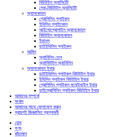
বিউটাইল অ্যাসিটেট
সেক-বিউটাইল অ্যাসিটেট
অ্যালকোহল
প্রোপিলিন গ্লাইকল
ইথিলিন গ্লাইকোল
আইসোপ্রোপাইল অ্যালকোহল
বিউটাইল অ্যালকোহল
ইথানল
ডাইইথিলিন গ্লাইকল
আমিন
অ্যানিলিন তেল
অ্যাসিটাইল অ্যানিলিন
অ্যালকোহল ইথার
ডাইইথিলিন গ্লাইকল বিউটাইল ইথার
ইথিলিন গ্লাইকল বিউটাইল ইথার
প্রোপিলিন গ্লাইকল মনোইথাইল ইথার
ডাইপ্রোপিলিন গ্লাইকল বিউটাইল ইথার
আমাদের সম্পর্কে
সংবাদ
আমাদের সাথে যোগাযোগ করুন
প্রায়শই জিজ্ঞাসিত প্রশ্নাবলী
হোম
পণ্য
কাঁচামাল