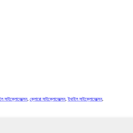
ইল সাইক্লোহেক্সেন
,
ক্লোরো সাইক্লোহেক্সেন
,
ইথাইল সাইক্লোহেক্সেন
,