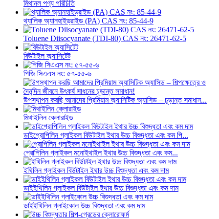
মিথানল পণ্য পরিচিতি
থ্যালিক অ্যানহাইড্রাইড (PA) CAS নং: 85-44-9
Toluene Diisocyanate (TDI-80) CAS নং: 26471-62-5
বিউটাইল অ্যাসিটেট
পিজি সিএএস নং: ৫৭-৫৫-৬
উপস্থাপন করছি আমাদের প্রিমিয়াম অ্যাসিটিক অ্যাসিড – চূড়ান্ত সমাধান...
মিথাইলিন ক্লোরাইড
ডাইপ্রোপিলিন গ্লাইকল বিউটাইল ইথার উচ্চ বিশুদ্ধতা এবং কম পি...
প্রোপিলিন গ্লাইকল মনোইথাইল ইথার উচ্চ বিশুদ্ধতা এবং কম...
ইথিলিন গ্লাইকল বিউটাইল ইথার উচ্চ বিশুদ্ধতা এবং কম দাম
ডাইইথিলিন গ্লাইকল বিউটাইল ইথার উচ্চ বিশুদ্ধতা এবং কম দাম
ডাইইথিলিন গ্লাইকোল উচ্চ বিশুদ্ধতা এবং কম দাম