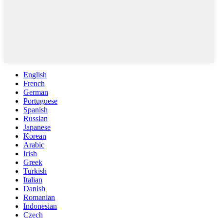
English
French
German
Portuguese
Spanish
Russian
Japanese
Korean
Arabic
Irish
Greek
Turkish
Italian
Danish
Romanian
Indonesian
Czech