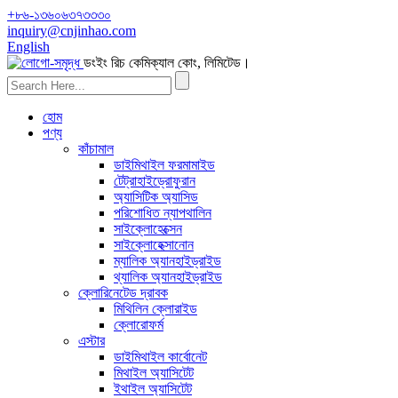
+৮৬-১৩৬০৬৩৭৩৩৩০
inquiry@cnjinhao.com
English
ডংইং রিচ কেমিক্যাল কোং, লিমিটেড।
হোম
পণ্য
কাঁচামাল
ডাইমিথাইল ফরমামাইড
টেট্রাহাইড্রোফুরান
অ্যাসিটিক অ্যাসিড
পরিশোধিত ন্যাপথালিন
সাইক্লোহেক্সেন
সাইক্লোহেক্সানোন
ম্যালিক অ্যানহাইড্রাইড
থ্যালিক অ্যানহাইড্রাইড
ক্লোরিনেটেড দ্রাবক
মিথিলিন ক্লোরাইড
ক্লোরোফর্ম
এস্টার
ডাইমিথাইল কার্বোনেট
মিথাইল অ্যাসিটেট
ইথাইল অ্যাসিটেট