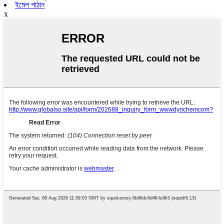
ইমেল পাঠান
x