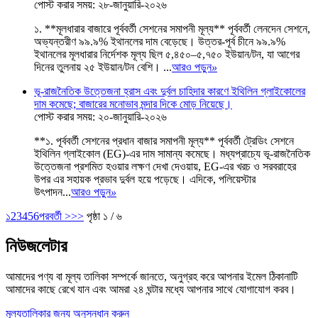
পোস্ট করার সময়: ২৮-জানুয়ারি-২০২৬
১. **মূলধারার বাজারে পূর্ববর্তী সেশনের সমাপনী মূল্য** পূর্ববর্তী লেনদেন সেশনে,
অভ্যন্তরীণ ৯৯.৯% ইথানলের দাম বেড়েছে। উত্তর-পূর্ব চীনে ৯৯.৯%
ইথানলের মূলধারার নির্দেশক মূল্য ছিল ৫,৪৫০–৫,৭৫০ ইউয়ান/টন, যা আগের
দিনের তুলনায় ২৫ ইউয়ান/টন বেশি। ...
আরও পড়ুন
»
ভূ-রাজনৈতিক উত্তেজনা হ্রাস এবং দুর্বল চাহিদার কারণে ইথিলিন গ্লাইকোলের
দাম কমেছে; বাজারের মনোভাব মন্দার দিকে মোড় নিয়েছে।
পোস্ট করার সময়: ২০-জানুয়ারি-২০২৬
**১. পূর্ববর্তী সেশনের প্রধান বাজার সমাপনী মূল্য** পূর্ববর্তী ট্রেডিং সেশনে
ইথিলিন গ্লাইকোল (EG)-এর দাম সামান্য কমেছে। মধ্যপ্রাচ্যে ভূ-রাজনৈতিক
উত্তেজনা প্রশমিত হওয়ার লক্ষণ দেখা দেওয়ায়, EG-এর খরচ ও সরবরাহের
উপর এর সহায়ক প্রভাব দুর্বল হয়ে পড়েছে। এদিকে, পলিয়েস্টার
উৎপাদন...
আরও পড়ুন
»
১
2
3
4
5
6
পরবর্তী >
>>
পৃষ্ঠা ১ / ৬
নিউজলেটার
আমাদের পণ্য বা মূল্য তালিকা সম্পর্কে জানতে, অনুগ্রহ করে আপনার ইমেল ঠিকানাটি
আমাদের কাছে রেখে যান এবং আমরা ২৪ ঘন্টার মধ্যে আপনার সাথে যোগাযোগ করব।
মূল্যতালিকার জন্য অনুসন্ধান করুন