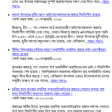
চোখ এবং উপরের শ্বাসযন্ত্রে সুস্পষ্ট জ্বালাপোড়ার লক্ষণ দেখা দিতে পারে...
আরও
পড়ুন
»
বসন্ত উৎসবের ছুটির আগে আইসোপ্রোপানলের বাজার স্থিতিশীল হয়েছে
পোস্ট করার সময়: ১৩ ফেব্রুয়ারি, ২০২৬
জিয়াংসু, চীন — গত লেনদেন পর্বে অভ্যন্তরীণ আইসোপ্রোপানল বাজারে
স্থিতিশীল গতিবিধি দেখা গেছে, যেখানে জিয়াংসু বাজারে এক্স-ট্যাঙ্ক মূল্য প্রতি
টনে ৫,৫৫০ থেকে ৫,৬০০ RMB-এর মধ্যে ছিল। বসন্ত উৎসবের ছুটি ঘনিয়ে
আসায়, ছুটির আগের মজুতকরণ শেষ হয়েছে, এবং বেশিরভাগ...
আরও পড়ুন
»
সীমিত নিম্নধারার চাহিদার কারণে অ্যাসিটিক অ্যাসিড বাজার দুর্বল একত্রীকরণ
বজায় রেখেছে
পোস্ট করার সময়: ০৯-ফেব্রুয়ারি-২০২৬
মূলধারার বাজারে, গত লেনদেন পর্বে অ্যাসিটিক অ্যাসিডের দাম দুর্বল ও স্থিতিশীল
অবস্থায় শেষ হয়েছে। সামগ্রিকভাবে কারখানার পরিচালন হার অপরিবর্তিত থাকায়
মজুত ধীরে ধীরে বাড়ছে। তবে, বেশিরভাগ উৎপাদক এখনও উল্লেখযোগ্য চাপের
সম্মুখীন হচ্ছেন না এবং তাদের...
আরও পড়ুন
»
চাহিদা কমে যাওয়ায় থ্যালিক অ্যানহাইড্রাইডের বাজারে লেনদেন মন্থর; দাম
মূলত স্থিতিশীল থাকলেও সামান্য হ্রাস পেয়েছে।
পোস্ট করার সময়: ০৫-০২-২০২৬
বাজারের সার্বিক চিত্র: মূলধারার থ্যালিক অ্যানহাইড্রাইড বাজার সর্বশেষ লেনদেন
পর্বে মূলত স্থিতিশীল মূল্য নিয়ে বন্ধ হয়েছে, তবে সামান্য দরপতনও দেখা