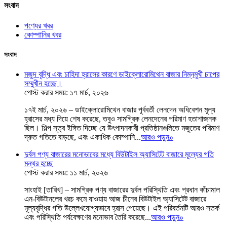
সংবাদ
পণ্যের খবর
কোম্পানির খবর
সংবাদ
মজুদ বৃদ্ধি এবং চাহিদা হ্রাসের কারণে ডাইক্লোরোমিথেন বাজার নিম্নমুখী চাপের
সম্মুখীন হচ্ছে।
পোস্ট করার সময়: ১৭ মার্চ, ২০২৬
১৭ই মার্চ, ২০২৬ – ডাইক্লোরোমিথেন বাজার পূর্ববর্তী লেনদেন অধিবেশন মূল্য
হ্রাসের মধ্য দিয়ে শেষ করেছে, তবুও সামগ্রিক লেনদেনের পরিমাণ হতাশাজনক
ছিল। শিল্প সূত্র ইঙ্গিত দিচ্ছে যে উৎপাদনকারী প্রতিষ্ঠানগুলিতে মজুতের পরিমাণ
দ্রুত গতিতে বাড়ছে, এবং একাধিক কোম্পানি...
আরও পড়ুন
»
দুর্বল পণ্য বাজারের মনোভাবের মধ্যে বিউটাইল অ্যাসিটেট বাজারে মূল্যের গতি
মন্থর হচ্ছে
পোস্ট করার সময়: ১১ মার্চ, ২০২৬
সাংহাই [তারিখ] – সামগ্রিক পণ্য বাজারের দুর্বল পরিস্থিতি এবং প্রধান কাঁচামাল
এন-বিউটানলের খরচ কমে যাওয়ায় আজ চীনের বিউটাইল অ্যাসিটেট বাজারে
মূল্যবৃদ্ধির গতি উল্লেখযোগ্যভাবে হ্রাস পেয়েছে। এই পরিবর্তনটি আরও সতর্ক
এবং পরিস্থিতি পর্যবেক্ষণের মনোভাব তৈরি করেছে...
আরও পড়ুন
»