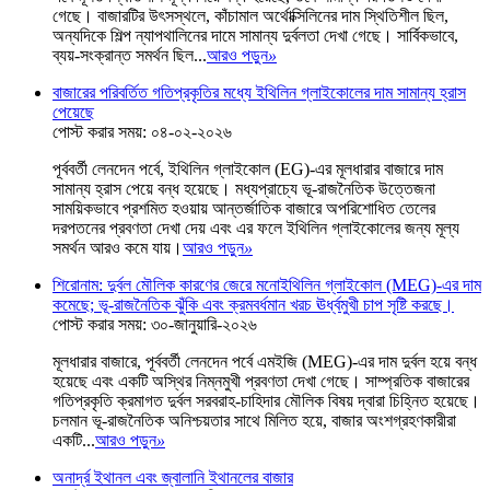
গেছে। বাজারটির উৎসস্থলে, কাঁচামাল অর্থোক্সিলিনের দাম স্থিতিশীল ছিল,
অন্যদিকে শিল্প ন্যাপথালিনের দামে সামান্য দুর্বলতা দেখা গেছে। সার্বিকভাবে,
ব্যয়-সংক্রান্ত সমর্থন ছিল...
আরও পড়ুন
»
বাজারের পরিবর্তিত গতিপ্রকৃতির মধ্যে ইথিলিন গ্লাইকোলের দাম সামান্য হ্রাস
পেয়েছে
পোস্ট করার সময়: ০৪-০২-২০২৬
পূর্ববর্তী লেনদেন পর্বে, ইথিলিন গ্লাইকোল (EG)-এর মূলধারার বাজারে দাম
সামান্য হ্রাস পেয়ে বন্ধ হয়েছে। মধ্যপ্রাচ্যে ভূ-রাজনৈতিক উত্তেজনা
সাময়িকভাবে প্রশমিত হওয়ায় আন্তর্জাতিক বাজারে অপরিশোধিত তেলের
দরপতনের প্রবণতা দেখা দেয় এবং এর ফলে ইথিলিন গ্লাইকোলের জন্য মূল্য
সমর্থন আরও কমে যায়।
আরও পড়ুন
»
শিরোনাম: দুর্বল মৌলিক কারণের জেরে মনোইথিলিন গ্লাইকোল (MEG)-এর দাম
কমেছে; ভূ-রাজনৈতিক ঝুঁকি এবং ক্রমবর্ধমান খরচ ঊর্ধ্বমুখী চাপ সৃষ্টি করছে।
পোস্ট করার সময়: ৩০-জানুয়ারি-২০২৬
মূলধারার বাজারে, পূর্ববর্তী লেনদেন পর্বে এমইজি (MEG)-এর দাম দুর্বল হয়ে বন্ধ
হয়েছে এবং একটি অস্থির নিম্নমুখী প্রবণতা দেখা গেছে। সাম্প্রতিক বাজারের
গতিপ্রকৃতি ক্রমাগত দুর্বল সরবরাহ-চাহিদার মৌলিক বিষয় দ্বারা চিহ্নিত হয়েছে।
চলমান ভূ-রাজনৈতিক অনিশ্চয়তার সাথে মিলিত হয়ে, বাজার অংশগ্রহণকারীরা
একটি...
আরও পড়ুন
»
অনার্দ্র ইথানল এবং জ্বালানি ইথানলের বাজার