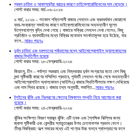
প্রবল চাহিদা ও আকাশছোঁয়া খরচের কারণে ডাইক্লোরোমিথেনের দাম বেড়েছে।
পোস্ট করার সময়: মার্চ-০৬-২০২৬
৬ মার্চ, ২০২৬ – গতকাল শক্তিশালী বাজার লেনদেন এবং ক্রমবর্ধমান জোরালো
ব্যয়-সংক্রান্ত সমর্থনের কারণে ডাইক্লোরোমিথেনের অভ্যন্তরীণ মূল্যে
উল্লেখযোগ্য বৃদ্ধি দেখা গেছে। বাজারে সক্রিয় লেনদেন দেখা গেলেও, কিছু
প্রতিষ্ঠান ও ব্যবসায়ীদের মধ্যে বিক্রির মনোভাব সতর্কতামূলক হয়ে উঠেছে, যার
ফলে...
আরও পড়ুন
»
দুর্বল চাহিদা এবং দরপতনের পূর্বাভাসের মধ্যে আইসোপ্রোপাইল অ্যালকোহলের
বাজার স্থিতিশীল হয়েছে
পোস্ট করার সময়: ২৮-ফেব্রুয়ারি-২০২৬
জিয়াংসু, চীন – পর্যাপ্ত সরবরাহ এবং নিম্নধারার দুর্বল সংগ্রহের মতো বেশ কিছু
মন্দা সৃষ্টিকারী কারণের সম্মিলিত প্রভাবে, পূর্ববর্তী লেনদেন পর্বের শেষে অভ্যন্তরীণ
আইসোপ্রোপাইল অ্যালকোহল (আইপিএ) বাজার স্থিতিশীলতার লক্ষণ দেখিয়েছে
এবং দাম স্থির রয়েছে। বাজার তথ্য অনুযায়ী, সমাপ্তি...
আরও পড়ুন
»
টলুইনের ঝুঁকি এবং নিঃসরণের ক্ষেত্রে নিষ্কাশন পদ্ধতি নিয়ে আলোচনা করা
হয়েছে।
পোস্ট করার সময়: ২৪-ফেব্রুয়ারি-২০২৬
ঝুঁকির সংক্ষিপ্ত বিবরণ স্বাস্থ্য ঝুঁকি: এটি ত্বক এবং শ্লৈষ্মিক ঝিল্লির জন্য
জ্বালা সৃষ্টিকারী এবং কেন্দ্রীয় স্নায়ুতন্ত্রের উপর চেতনানাশক প্রভাব ফেলে।
তীব্র বিষক্রিয়া: অল্প সময়ের মধ্যে এই পণ্যের উচ্চ ঘনত্ব শ্বাসগ্রহণের ফলে