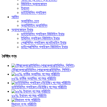
বিউটাইল অ্যালকোহল
ইথানল
ডাইইথিলিন গ্লাইকল
আমিন
অ্যানিলিন তেল
অ্যাসিটাইল অ্যানিলিন
অ্যালকোহল ইথার
ডাইইথিলিন গ্লাইকল বিউটাইল ইথার
ইথিলিন গ্লাইকল বিউটাইল ইথার
প্রোপিলিন গ্লাইকল মনোইথাইল ইথার
ডাইপ্রোপিলিন গ্লাইকল বিউটাইল ইথার
বৈশিষ্ট্য পণ্য
টেট্রাক্লোরোইথিলিন (পারক্লোরোইথিলিন, পিসিই)
৮৫% ফর্মিক অ্যাসিড পণ্যের পরিচিতি
ডাইইথিলিন গ্লাইকল (ডিইজি) পণ্যের পরিচিতি
৯৯% ইথানল পণ্যের পরিচিতি
মিথানল পণ্য পরিচিতি