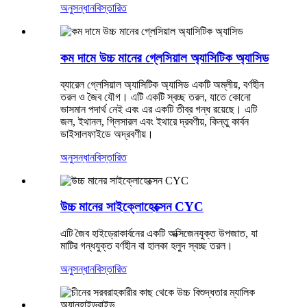
অনুসন্ধান
বিস্তারিত
কম দামে উচ্চ মানের গ্লেসিয়াল অ্যাসিটিক অ্যাসিড
ব্যারেল গ্লেসিয়াল অ্যাসিটিক অ্যাসিড একটি অম্লীয়, বর্ণহীন
তরল ও জৈব যৌগ। এটি একটি স্বচ্ছ তরল, যাতে কোনো
ভাসমান পদার্থ নেই এবং এর একটি তীব্র গন্ধ রয়েছে। এটি
জল, ইথানল, গ্লিসারল এবং ইথারে দ্রবণীয়, কিন্তু কার্বন
ডাইসালফাইডে অদ্রবণীয়।
অনুসন্ধান
বিস্তারিত
উচ্চ মানের সাইক্লোহেক্সেন CYC
এটি জৈব হাইড্রোকার্বনের একটি অক্সিজেনযুক্ত উপজাত, যা
মাটির গন্ধযুক্ত বর্ণহীন বা হালকা হলুদ স্বচ্ছ তরল।
অনুসন্ধান
বিস্তারিত