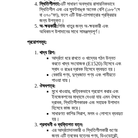
স্থিতিশীলতা:
এটি সাধারণ অবস্থায় রাসায়নিকভাবে
স্থিতিশীল এবং এর স্ফুটনাঙ্ক অনেক বেশি (১৮৮°সে
বা ৩৭০°ফা), ফলে এটি উচ্চ-তাপমাত্রার প্রক্রিয়ার
জন্য উপযুক্ত।
অ-ক্ষয়কারী:
পিজি ধাতুর জন্য অ-ক্ষয়কারী এবং
অধিকাংশ উপাদানের সাথে সামঞ্জস্যপূর্ণ।
প্রয়োগসমূহ:
খাদ্য শিল্প:
আর্দ্রতা ধরে রাখতে ও খাদ্যের গঠন উন্নত
করতে খাদ্য সংযোজক (E1520) হিসেবে এবং
স্বাদ ও রঙের দ্রাবক হিসেবে ব্যবহৃত হয়।
বেকারি পণ্য, দুগ্ধজাত পণ্য এবং পানীয়তে
পাওয়া যায়।
ঔষধপত্র:
মুখে খাওয়ার, বাহ্যিকভাবে প্রয়োগ করার এবং
ইনজেকশনের মাধ্যমে দেওয়া যায় এমন ঔষধে
দ্রাবক, স্থিতিশীলকারক এবং সহায়ক উপাদান
হিসেবে কাজ করে।
সাধারণত কাশির সিরাপ, মলম ও লোশনে ব্যবহৃত
হয়।
প্রসাধনী ও ব্যক্তিগত যত্ন:
এর আর্দ্রতাদানকারী ও স্থিতিশীলকারী গুণের
জন্য এটি ত্বকের যত্নের পণ্য, ডিওডোরেন্ট,