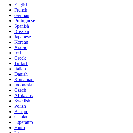
English
French
German
Portuguese
Spanish
Russian
Japanese
Korean
Arabic
Irish
Greek
Turkish
Italian
Danish
Romanian
Indonesian
Czech
Afrikaans
Swedish
Polish
Basque
Catalan
Esperanto
Hindi
Lao