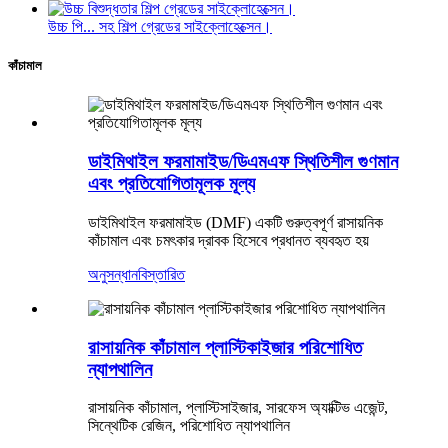
উচ্চ পি... সহ শিল্প গ্রেডের সাইক্লোহেক্সেন।
কাঁচামাল
ডাইমিথাইল ফরমামাইড/ডিএমএফ স্থিতিশীল গুণমান
এবং প্রতিযোগিতামূলক মূল্য
ডাইমিথাইল ফরমামাইড (DMF) একটি গুরুত্বপূর্ণ রাসায়নিক
কাঁচামাল এবং চমৎকার দ্রাবক হিসেবে প্রধানত ব্যবহৃত হয়
অনুসন্ধান
বিস্তারিত
রাসায়নিক কাঁচামাল প্লাস্টিকাইজার পরিশোধিত
ন্যাপথালিন
রাসায়নিক কাঁচামাল, প্লাস্টিসাইজার, সারফেস অ্যাক্টিভ এজেন্ট,
সিন্থেটিক রেজিন, পরিশোধিত ন্যাপথালিন