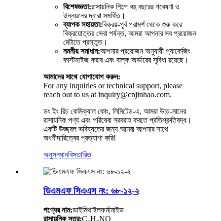
বিশেষজ্ঞতা:
রাসায়নিক শিল্পে বহু বছরের গবেষণা ও
উন্নয়নের দ্বারা সমর্থিত।
ব্যাপক সহায়তা:
বিক্রয়-পূর্ব পরামর্শ থেকে শুরু করে
বিক্রয়োত্তর সেবা পর্যন্ত, আমরা আপনার সব প্রয়োজন
মেটাতে প্রস্তুত।
নমনীয় সমাধান:
আপনার প্রয়োজন অনুযায়ী প্যাকেজিং
কাস্টমাইজ করার এবং বাল্ক অর্ডারের সুবিধা রয়েছে।
আমাদের সাথে যোগাযোগ করুন:
For any inquiries or technical support, please
reach out to us at inquiry@cnjinhao.com.
ডং ইং রিচ কেমিক্যাল কোং, লিমিটেড-এ, আমরা উচ্চ-মানের
রাসায়নিক পণ্য এবং পরিষেবা সরবরাহ করতে প্রতিশ্রুতিবদ্ধ।
একটি উজ্জ্বল ভবিষ্যতের জন্য আমরা আপনার সাথে
অংশীদারিত্বের প্রত্যাশা করি!
অনুসন্ধান
বিস্তারিত
ডিএমএফ সিএএস নং: ৬৮-১২-২
পণ্যের নাম:
ডাইমিথাইলফর্মামাইড
রাসায়নিক সূত্র:
C₃H₇NO