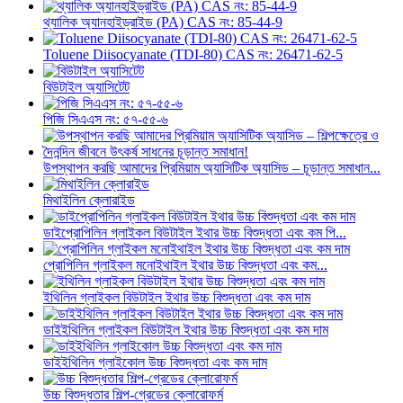
থ্যালিক অ্যানহাইড্রাইড (PA) CAS নং: 85-44-9
Toluene Diisocyanate (TDI-80) CAS নং: 26471-62-5
বিউটাইল অ্যাসিটেট
পিজি সিএএস নং: ৫৭-৫৫-৬
উপস্থাপন করছি আমাদের প্রিমিয়াম অ্যাসিটিক অ্যাসিড – চূড়ান্ত সমাধান...
মিথাইলিন ক্লোরাইড
ডাইপ্রোপিলিন গ্লাইকল বিউটাইল ইথার উচ্চ বিশুদ্ধতা এবং কম পি...
প্রোপিলিন গ্লাইকল মনোইথাইল ইথার উচ্চ বিশুদ্ধতা এবং কম...
ইথিলিন গ্লাইকল বিউটাইল ইথার উচ্চ বিশুদ্ধতা এবং কম দাম
ডাইইথিলিন গ্লাইকল বিউটাইল ইথার উচ্চ বিশুদ্ধতা এবং কম দাম
ডাইইথিলিন গ্লাইকোল উচ্চ বিশুদ্ধতা এবং কম দাম
উচ্চ বিশুদ্ধতার শিল্প-গ্রেডের ক্লোরোফর্ম