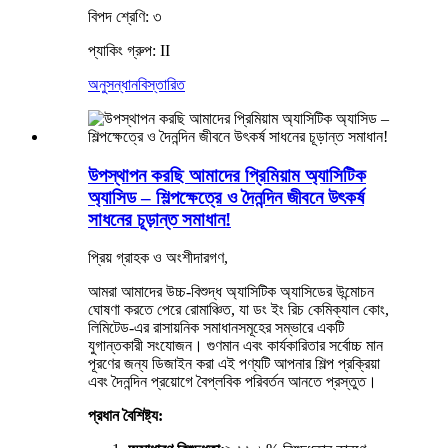
বিপদ শ্রেণি: ৩
প্যাকিং গ্রুপ: II
অনুসন্ধান
বিস্তারিত
উপস্থাপন করছি আমাদের প্রিমিয়াম অ্যাসিটিক
অ্যাসিড – শিল্পক্ষেত্রে ও দৈনন্দিন জীবনে উৎকর্ষ
সাধনের চূড়ান্ত সমাধান!
প্রিয় গ্রাহক ও অংশীদারগণ,
আমরা আমাদের উচ্চ-বিশুদ্ধ অ্যাসিটিক অ্যাসিডের উন্মোচন
ঘোষণা করতে পেরে রোমাঞ্চিত, যা ডং ইং রিচ কেমিক্যাল কোং,
লিমিটেড-এর রাসায়নিক সমাধানসমূহের সম্ভারে একটি
যুগান্তকারী সংযোজন। গুণমান এবং কার্যকারিতার সর্বোচ্চ মান
পূরণের জন্য ডিজাইন করা এই পণ্যটি আপনার শিল্প প্রক্রিয়া
এবং দৈনন্দিন প্রয়োগে বৈপ্লবিক পরিবর্তন আনতে প্রস্তুত।
প্রধান বৈশিষ্ট্য: