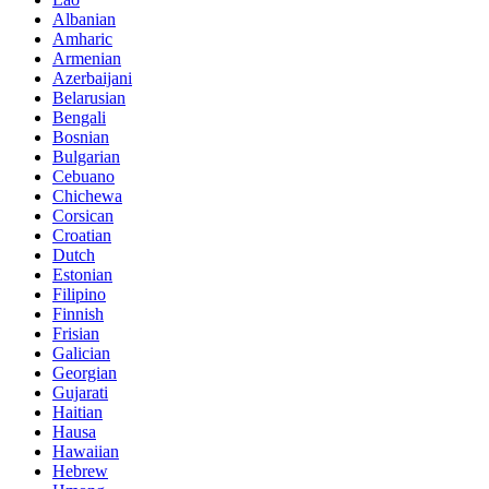
Albanian
Amharic
Armenian
Azerbaijani
Belarusian
Bengali
Bosnian
Bulgarian
Cebuano
Chichewa
Corsican
Croatian
Dutch
Estonian
Filipino
Finnish
Frisian
Galician
Georgian
Gujarati
Haitian
Hausa
Hawaiian
Hebrew