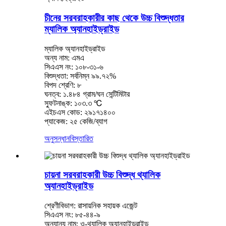
চীনের সরবরাহকারীর কাছ থেকে উচ্চ বিশুদ্ধতার
ম্যালিক অ্যানহাইড্রাইড
ম্যালিক অ্যানহাইড্রাইড
অন্য নাম: এমএ
সিএএস নং: ১০৮-৩১-৬
বিশুদ্ধতা: সর্বনিম্ন ৯৯.৭২%
বিপদ শ্রেণি: ৮
ঘনত্ব: ১.৪৮৪ গ্রাম/ঘন সেন্টিমিটার
স্ফুটনাঙ্ক: ১০৩.৩ ℃
এইচএস কোড: ২৯১৭১৪০০
প্যাকেজ: ২৫ কেজি/ব্যাগ
অনুসন্ধান
বিস্তারিত
চায়না সরবরাহকারী উচ্চ বিশুদ্ধ থ্যালিক
অ্যানহাইড্রাইড
শ্রেণীবিভাগ: রাসায়নিক সহায়ক এজেন্ট
সিএএস নং: ৮৫-৪৪-৯
অন্যান্য নাম: ও-থ্যালিক অ্যানহাইড্রাইড