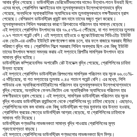
আবার বৃদ্ধি পেয়েছে। ডাউনস্ট্রিম ডেরিভেটিভগুলোর দামেও উত্থান-পতন উভয়ই ছিল:
এদের মধ্যে, প্রোপিলিন অক্সাইডের দাম তুলনামূলকভাবে উল্লেখযোগ্যভাবে বৃদ্ধি
পেয়েছে, অন্যদিকে অ্যাক্রাইলিক অ্যাসিডের দাম তুলনামূলকভাবে লক্ষণীয়ভাবে হ্রাস
পেয়েছে। বেশিরভাগ ডাউনস্ট্রিম প্ল্যান্ট কম দামে তাদের মজুত পূরণ করেছে।
তুলনামূলকভাবে শিথিল সরবরাহের কারণে শিল্পখাতের পরিচালন হার সামান্য বেড়েছে।
এই সপ্তাহে প্রোপিলিন উৎপাদনের হার ৭৯.৫৭%-এ পৌঁছেছে, যা গত সপ্তাহের তুলনায়
০.৯৭ শতাংশ পয়েন্ট বেশি। এই সপ্তাহে হাইওয়ে ও জুঝেংইউয়ানের পিডিএইচ ইউনিট
এবং হেংটং-এর এমটিও ইউনিটে রক্ষণাবেক্ষণ কাজ চলে, যার ফলে বাজারে সরবরাহ সীমিত
পরিমাণে বৃদ্ধি পায়। প্রোপিলিন শিল্পে সরবরাহ শিথিল অবস্থায় ছিল এবং কিছু ইউনিট
তাদের উৎপাদন ক্ষমতা সমন্বয় করায় এই সপ্তাহে শিল্পটির সামগ্রিক উৎপাদন হারে
সামান্য বৃদ্ধি ঘটেছে।
ডাউনস্ট্রিম কম্প্রিহেনসিভ অপারেটিং রেট ইনডেক্স বৃদ্ধি পেয়েছে, প্রোপিলিনের চাহিদা
উন্নত হয়েছে
এই সপ্তাহে প্রোপিলিন ডাউনস্ট্রিম শিল্পগুলোর সামগ্রিক পরিচালন হার সূচক ৬৬.৩১%-
এ দাঁড়িয়েছে, যা গত সপ্তাহের তুলনায় ০.৪৫ শতাংশ পয়েন্ট বেশি। এর মধ্যে, পিপি
পাউডার এবং অ্যাক্রিলোনাইট্রাইলের পরিচালন হার তুলনামূলকভাবে উল্লেখযোগ্যভাবে
বৃদ্ধি পেয়েছে, অন্যদিকে ফেনল-কিটোন এবং অ্যাক্রিলিক অ্যাসিডের পরিচালন হার
লক্ষণীয়ভাবে হ্রাস পেয়েছে। এই সপ্তাহে, সামগ্রিক ডাউনস্ট্রিম পরিচালন হার সূচক
বৃদ্ধি পাওয়ায় ডাউনস্ট্রিম প্ল্যান্টগুলো থেকে প্রোপিলিনের দৃঢ় চাহিদা বেড়েছে। এছাড়াও,
প্রোপিলিনের দাম কম থাকায় এবং কিছু ডাউনস্ট্রিম পণ্যের মুনাফার হার উন্নত হওয়ায়,
প্রোপিলিন ক্রয়ের ক্ষেত্রে ডাউনস্ট্রিম আগ্রহ বেড়েছে, যা প্রোপিলিনের চাহিদাকে
সামান্য গতি দিয়েছে।
ডাউনস্ট্রিম পণ্যগুলির লাভজনকতা সামান্য বৃদ্ধি পাওয়ায় প্রোপিলিনের মূল্য
গ্রহণযোগ্যতা বাড়ছে।
এই সপ্তাহে প্রোপিলিনের ডাউনস্ট্রিম পণ্যগুলোর লাভজনকতা ছিল মিশ্র।