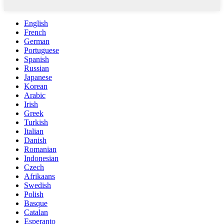
English
French
German
Portuguese
Spanish
Russian
Japanese
Korean
Arabic
Irish
Greek
Turkish
Italian
Danish
Romanian
Indonesian
Czech
Afrikaans
Swedish
Polish
Basque
Catalan
Esperanto