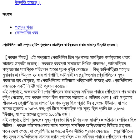
উন্নতি হয়েছে।
সংবাদ
পণ্যের খবর
কোম্পানির খবর
প্রোপিলিন: এই সপ্তাহে শিল্প শৃঙ্খলের সামগ্রিক কার্যক্রমের ধারায় সামান্য উন্নতি হয়েছে।
【প্রধান বিষয়】এই সপ্তাহে প্রোপিলিন শিল্প শৃঙ্খলের সামগ্রিক কার্যক্রমের ধারায়
সামান্য উন্নতি হয়েছে। সরবরাহ ব্যবস্থা সাধারণত শিথিল থাকলেও, ডাউনস্ট্রিম
পণ্যগুলোর সামগ্রিক পরিচালন হারের সূচক বৃদ্ধি পেয়েছে। কিছু ডাউনস্ট্রিম পণ্যের
মুনাফার হার উন্নত হওয়ার পাশাপাশি, ডাউনস্ট্রিম প্ল্যান্টগুলোর প্রোপিলিনের মূল্য
গ্রহণের হার বেড়েছে, যা প্রোপিলিনের চাহিদাকে শক্তিশালী করেছে এবং প্রোপিলিনের
বাজারকে একটি নির্দিষ্ট গতি প্রদান করেছে।
এই সপ্তাহে, অভ্যন্তরীণ প্রোপিলিনের বাজারমূল্য সর্বনিম্ন পর্যায়ে পৌঁছানোর পর আবার
বৃদ্ধি পেয়েছে, যার প্রধান কারণ ছিল বাজারের সরবরাহ ও চাহিদার খেলা। এই সপ্তাহে
শানডং-এ প্রোপিলিনের সাপ্তাহিক গড় মূল্য ছিল প্রতি টন ৫,৭৩৮ ইউয়ান, যা গত
মাসের তুলনায় ০.৯৫% কম; পূর্ব চীনে সাপ্তাহিক গড় মূল্য ছিল প্রতি টন ৫,৮৫৫
ইউয়ান, যা গত মাসের তুলনায় ১.০১% কম।
এই সপ্তাহে শিল্প শৃঙ্খলের মূল্য প্রবণতা ছিল মিশ্র এবং সামগ্রিক ওঠানামার পরিসর ছিল
সীমিত। প্রধান কাঁচামালগুলোর দামে সামান্য সামগ্রিক অস্থিরতাসহ বিচিত্র উত্থান-
পতন দেখা গেছে, যা প্রোপিলিনের খরচের উপর সীমিত প্রভাব ফেলেছে। প্রোপিলিনের
গড় মূল্য মাস-ভিত্তিক সামান্য হ্রাস পেয়েছিল এবং সর্বনিম্ন পর্যায়ে পৌঁছানোর পর তা