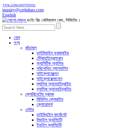
+৮৬-১৩৬০৬৩৭৩৩৩০
inquiry@cnjinhao.com
English
ডংইং রিচ কেমিক্যাল কোং, লিমিটেড।
হোম
পণ্য
কাঁচামাল
ডাইমিথাইল ফরমামাইড
টেট্রাহাইড্রোফুরান
অ্যাসিটিক অ্যাসিড
পরিশোধিত ন্যাপথালিন
সাইক্লোহেক্সেন
সাইক্লোহেক্সানোন
ম্যালিক অ্যানহাইড্রাইড
থ্যালিক অ্যানহাইড্রাইড
ক্লোরিনেটেড দ্রাবক
মিথিলিন ক্লোরাইড
ক্লোরোফর্ম
এস্টার
ডাইমিথাইল কার্বোনেট
মিথাইল অ্যাসিটেট
ইথাইল অ্যাসিটেট