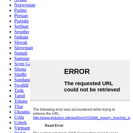
Norwegian
Pashto
Persian
Punjabi
Serbian
Sesotho
Sinhala
Slovak
Slovenian
Somali
Samoan
Scots Gaelic
Shona
Sindhi
Sundanese
Swahili
Tajik
Tamil
Telugu
Thai
Ukrainian
Urdu
Uzbek
Vietnamese