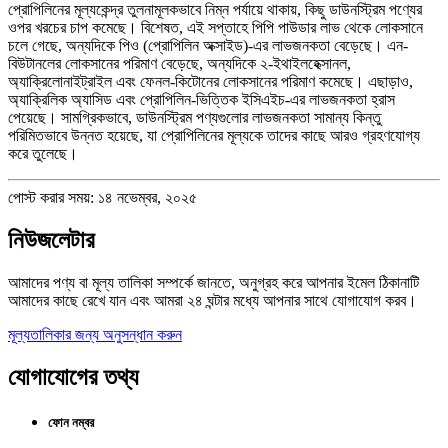
প্রোপিলিনের মূল্যকেন্দ্র তুলনামূলকভাবে নিম্ন পর্যায়ে থাকায়, কিছু ডাউনস্ট্রিম পণ্যের
ওপর খরচের চাপ কমেছে। বিশেষত, এই সপ্তাহে পিপি পাউডার লাভ থেকে লোকসানে
চলে গেছে, অন্যদিকে পিও (প্রোপিলিন অক্সাইড)-এর লাভজনকতা বেড়েছে। এন-
বিউটানলের লোকসানের পরিমাণ বেড়েছে, অন্যদিকে ২-ইথাইলহেক্সানল,
অ্যাক্রিলোনাইট্রাইল এবং ফেনল-কিটোনের লোকসানের পরিমাণ কমেছে। এছাড়াও,
অ্যাক্রিলিক অ্যাসিড এবং প্রোপিলিন-ভিত্তিক ইসিএইচ-এর লাভজনকতা হ্রাস
পেয়েছে। সামগ্রিকভাবে, ডাউনস্ট্রিম পণ্যগুলোর লাভজনকতা সামান্য কিন্তু
পরিমিতভাবে উন্নত হয়েছে, যা প্রোপিলিনের মূল্যকে তাদের কাছে আরও গ্রহণযোগ্য
করে তুলেছে।
পোস্ট করার সময়: ১৪ নভেম্বর, ২০২৫
নিউজলেটার
আমাদের পণ্য বা মূল্য তালিকা সম্পর্কে জানতে, অনুগ্রহ করে আপনার ইমেল ঠিকানাটি
আমাদের কাছে রেখে যান এবং আমরা ২৪ ঘন্টার মধ্যে আপনার সাথে যোগাযোগ করব।
মূল্যতালিকার জন্য অনুসন্ধান করুন
যোগাযোগের তথ্য
ফোন নম্বর