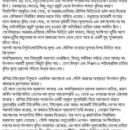
শক্তিশালী হয়; তবে, টলুইন/জাইলিন এবং সংশ্লিষ্ট পণ্যগুলোর অভ্যন্তরীণ চাহিদা মন্থর
ছিল। সরবরাহের ক্ষেত্রে, কিছু নতুন প্ল্যান্ট থেকে উৎপাদন ক্ষমতা বৃদ্ধির কারণে
স্থিতিশীল প্রবৃদ্ধি দেখা গেছে, যা সরবরাহ-চাহিদার মৌলিক ভিত্তিকে দুর্বল করে দিয়েছে
এবং বেশিরভাগ নির্ধারিত বাজার দরকে নিচে নামিয়ে এনেছে। শুধুমাত্র কয়েকটি পণ্যের
দামে সামান্য বৃদ্ধি দেখা গেছে, যা তাদের পূর্ববর্তী নিম্ন মূল্যস্তর এবং রক্ষণাবেক্ষণের পর
কিছু ডাউনস্ট্রিম প্ল্যান্ট পুনরায় চালু হওয়ায় সৃষ্ট অতিরিক্ত চাহিদা দ্বারা সমর্থিত ছিল।
সেপ্টেম্বরেও সরবরাহ-চাহিদার মৌলিক ভিত্তি দুর্বল থাকবে, কিন্তু সংক্ষিপ্ত ছুটির আগে
প্রাক-ছুটির মজুতকরণের ফলে বাজারের পতন থেমে যেতে পারে বা একটি মৃদু পুনরুদ্ধার
ঘটতে পারে।
আগস্ট মাসের টলুইন/জাইলিনের মূল্য এবং মৌলিক তথ্যের তুলনার উপর ভিত্তি করে
বিশ্লেষণ
সামগ্রিকভাবে, দাম নিম্নমুখী প্রবণতা দেখাচ্ছিল, কিন্তু সর্বনিম্ন পর্যায়ে নেমে আসার পর
উৎপাদন পরবর্তী মুনাফা কিছুটা বৃদ্ধি পায়। তেল মিশ্রণ এবং পিএক্স-এ পর্যায়ক্রমিক চাহিদা
বৃদ্ধি মূল্য হ্রাসের গতিকে মন্থর করে দেয়।
রাশিয়া-ইউক্রেন ইস্যুতে একাধিক আলোচনা এবং সৌদি আরবের অব্যাহত উৎপাদন বৃদ্ধি
বাজারকে মন্দাগ্রস্ত রাখছে।
এই মাসে তেলের দাম ক্রমাগত কমেছে এবং সামগ্রিকভাবে ব্যাপক দরপতন ঘটেছে, কারণ
মার্কিন অপরিশোধিত তেলের দাম মূলত ব্যারেলপ্রতি ৬২ থেকে ৬৮ ডলারের মধ্যে ওঠানামা
করেছে। রাশিয়া-ইউক্রেন সংঘাতের একটি প্রকৃত যুদ্ধবিরতি নিয়ে আলোচনা করতে
যুক্তরাষ্ট্র একটি ইউরোপীয় দেশ, ইউক্রেন এবং আরও কয়েকটি ইউরোপীয় দেশের সাথে
সরাসরি বৈঠক করেছে, যা বাজারে ইতিবাচক প্রত্যাশা তৈরি করেছে। ডোনাল্ড ট্রাম্পও
আলোচনায় অগ্রগতির ইঙ্গিত বারবার দিয়েছেন, যার ফলে ভূ-রাজনৈতিক প্রিমিয়াম
ক্রমাগত হ্রাস পেয়েছে। সৌদি আরবের নেতৃত্বাধীন ওপেক+ বাজারের অংশীদারিত্ব
দখলের জন্য উৎপাদন বৃদ্ধি অব্যাহত রেখেছে; এর সাথে মার্কিন যুক্তরাষ্ট্রে তেলের চাহিদা