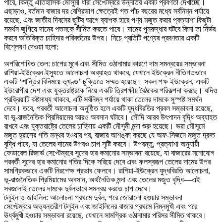
পারে, কিন্তু ঐতিহাসিক মৌসুমী ধারা সেপ্টেম্বরে উন্নতির একটি প্রবণতা দেখাচ্ছে।
এছাড়াও, বর্তমান বাজার দর বেশিরভাগ ক্ষেত্রেই গত পাঁচ বছরের মধ্যে সর্বনিম্ন পর্যায়ে
রয়েছে, এবং জাতীয় দিবসের ছুটির আগে ব্যাপক হারে পণ্য মজুত করার প্রত্যাশা কিছুটা
সমর্থন জুগিয়ে দামের পতনকে সীমিত করতে পারে। দামের পুনরুদ্ধার ঘটবে কিনা তা নির্ভর
করবে অতিরিক্ত চাহিদার পরিবর্তনের উপর। নিচে প্রতিটি পণ্যের প্রবণতার একটি
বিশ্লেষণ দেওয়া হলো:
অপরিশোধিত তেল: চাপের মুখে এবং সীমিত ওঠানামার কারণে দাম সমন্বয়ের সম্ভাবনা
রাশিয়া-ইউক্রেন ইস্যুতে আলোচনা অব্যাহত থাকবে, যেখানে ইউক্রেন নীতিগতভাবে
একটি ‘শান্তির বিনিময়ে ভূখণ্ড’ চুক্তিতে সম্মত হয়েছে। সকল পক্ষ ইউক্রেন, একটি
ইউরোপীয় দেশ এবং যুক্তরাষ্ট্রকে নিয়ে একটি ত্রিপক্ষীয় বৈঠকের পরিকল্পনা করছে। যদিও
প্রক্রিয়াটি কষ্টসাধ্য থাকবে, এটি সর্বনিম্ন পর্যায়ে থাকা তেলের দামকে সুস্পষ্ট সমর্থন
দেবে। তবে, পরবর্তী আলোচনা অনুষ্ঠিত হলে একটি যুদ্ধবিরতির প্রবল সম্ভাবনা রয়েছে,
যা ভূ-রাজনৈতিক প্রিমিয়ামের আরও অবসান ঘটাবে। সৌদি আরব উৎপাদন বৃদ্ধি অব্যাহত
রাখবে এবং যুক্তরাষ্ট্রে তেলের চাহিদায় একটি মৌসুমী মন্দা শুরু হয়েছে। ভরা মৌসুমে
মজুত হ্রাসের গতি মন্থর হওয়ার পর, বাজার আশঙ্কা করছে যে অফ-সিজনে মজুত দ্রুত
বৃদ্ধি পাবে, যা তেলের দামের উপরও চাপ সৃষ্টি করবে। উপরন্তু, প্রত্যাশা অনুযায়ী
ফেডারেল রিজার্ভ সেপ্টেম্বরে সুদের হার কমানোর সম্ভাবনা রয়েছে, যা বাজারের মনোযোগ
পরবর্তী সুদের হার কমানোর গতির দিকে সরিয়ে দেবে এবং ফলস্বরূপ তেলের দামের উপর
সামগ্রিকভাবে একটি নিরপেক্ষ প্রভাব ফেলবে। রাশিয়া-ইউক্রেন যুদ্ধবিরতি আলোচনা,
ভূ-রাজনৈতিক প্রিমিয়ামের অবসান, অর্থনৈতিক মন্দা এবং তেলের মজুত বৃদ্ধি—এই
সবগুলোই তেলের দামকে দুর্বলভাবে সমন্বয় করতে চাপ দেবে।
টলুইন ও জাইলিন: আলোচনা প্রথমে দুর্বল, পরে জোরালো হওয়ার সম্ভাবনা
সেপ্টেম্বরে অভ্যন্তরীণ টলুইন এবং জাইলিনের বাজার প্রথমে নিম্নমুখী এবং পরে
ঊর্ধ্বমুখী হওয়ার সম্ভাবনা রয়েছে, যেখানে সামগ্রিক ওঠানামার পরিসর সীমিত থাকবে।