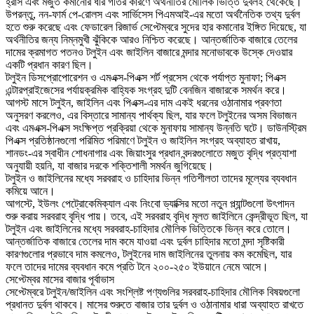
হ্রাস এবং মজুত কমানোর ধীর গতির কারণে অর্থনীতির মৌলিক ভিত্তি দুর্বলই থেকেছে।
উপরন্তু, নন-ফার্ম পে-রোলস এবং সার্ভিসেস পিএমআই-এর মতো অর্থনৈতিক তথ্য দুর্বল
হতে শুরু করেছে এবং ফেডারেল রিজার্ভ সেপ্টেম্বরে সুদের হার কমানোর ইঙ্গিত দিয়েছে, যা
অর্থনীতির জন্য নিম্নমুখী ঝুঁকিকে আরও নিশ্চিত করেছে। আন্তর্জাতিক বাজারে তেলের
দামের ক্রমাগত পতনও টলুইন এবং জাইলিন বাজারে মন্দার মনোভাবকে উস্কে দেওয়ার
একটি প্রধান কারণ ছিল।
টলুইন ডিসপ্রোপোরেশন ও এমএক্স-পিএক্স শর্ট প্রসেস থেকে পর্যাপ্ত মুনাফা; পিএক্স
এন্টারপ্রাইজেসের পর্যায়ক্রমিক বাহ্যিক সংগ্রহ দুটি বেনজিন বাজারকে সমর্থন করে।
আগস্ট মাসে টলুইন, জাইলিন এবং পিএক্স-এর দাম একই ধরনের ওঠানামার প্রবণতা
অনুসরণ করলেও, এর বিস্তারে সামান্য পার্থক্য ছিল, যার ফলে টলুইনের অসম বিভাজন
এবং এমএক্স-পিএক্স সংক্ষিপ্ত প্রক্রিয়া থেকে মুনাফায় সামান্য উন্নতি ঘটে। ডাউনস্ট্রিম
পিএক্স প্রতিষ্ঠানগুলো পরিমিত পরিমাণে টলুইন ও জাইলিন সংগ্রহ অব্যাহত রাখায়,
শানডং-এর স্বাধীন শোধনাগার এবং জিয়াংসুর প্রধান বন্দরগুলোতে মজুত বৃদ্ধি প্রত্যাশা
অনুযায়ী হয়নি, যা বাজার দরকে শক্তিশালী সমর্থন জুগিয়েছে।
টলুইন ও জাইলিনের মধ্যে সরবরাহ ও চাহিদার ভিন্ন গতিশীলতা তাদের মূল্যের ব্যবধান
কমিয়ে আনে।
আগস্টে, ইউলং পেট্রোকেমিক্যাল এবং নিংবো ড্যাক্সির মতো নতুন প্ল্যান্টগুলো উৎপাদন
শুরু করায় সরবরাহ বৃদ্ধি পায়। তবে, এই সরবরাহ বৃদ্ধি মূলত জাইলিনে কেন্দ্রীভূত ছিল, যা
টলুইন এবং জাইলিনের মধ্যে সরবরাহ-চাহিদার মৌলিক ভিত্তিকে ভিন্ন করে তোলে।
আন্তর্জাতিক বাজারে তেলের দাম কমে যাওয়া এবং দুর্বল চাহিদার মতো মন্দা সৃষ্টিকারী
কারণগুলোর প্রভাবে দাম কমলেও, টলুইনের দাম জাইলিনের তুলনায় কম কমেছিল, যার
ফলে তাদের দামের ব্যবধান কমে প্রতি টনে ২০০-২৫০ ইউয়ানে নেমে আসে।
সেপ্টেম্বর মাসের বাজার পূর্বাভাস
সেপ্টেম্বরে টলুইন/জাইলিন এবং সংশ্লিষ্ট পণ্যগুলির সরবরাহ-চাহিদার মৌলিক বিষয়গুলো
প্রধানত দুর্বল থাকবে। মাসের শুরুতে বাজার তার দুর্বল ও ওঠানামার ধারা অব্যাহত রাখতে