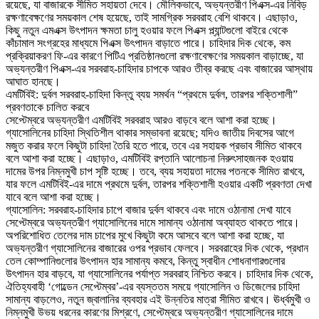
রয়েছে, যা বাজারকে সীমিত সহায়তা দেবে। মৌলিকভাবে, অভ্যন্তরীণ পিএক্স-এর নিবিড়
রক্ষণাবেক্ষণের সময়কাল শেষ হয়েছে, তাই সামগ্রিক সরবরাহ বেশি থাকবে। এছাড়াও,
কিছু নতুন এমএক্স উৎপাদন ক্ষমতা চালু হওয়ার ফলে পিএক্স প্ল্যান্টগুলো বাইরে থেকে
কাঁচামাল সংগ্রহের মাধ্যমে পিএক্স উৎপাদন বাড়াতে পারে। চাহিদার দিক থেকে, কম
প্রক্রিয়াকরণ ফি-এর কারণে পিটিএ প্রতিষ্ঠানগুলো রক্ষণাবেক্ষণের সময়কাল বাড়াচ্ছে, যা
অভ্যন্তরীণ পিএক্স-এর সরবরাহ-চাহিদার চাপকে আরও তীব্র করছে এবং বাজারের আস্থায়
আঘাত হানছে।
এমটিবিই: দুর্বল সরবরাহ-চাহিদা কিন্তু ব্যয় সমর্থন “প্রথমে দুর্বল, তারপর শক্তিশালী”
প্রবণতাকে চালিত করবে
সেপ্টেম্বরে অভ্যন্তরীণ এমটিবিই সরবরাহ আরও বাড়বে বলে আশা করা হচ্ছে।
গ্যাসোলিনের চাহিদা স্থিতিশীল থাকার সম্ভাবনা রয়েছে; যদিও জাতীয় দিবসের আগে
মজুত করার ফলে কিছুটা চাহিদা তৈরি হতে পারে, তবে এর সহায়ক প্রভাব সীমিত থাকবে
বলে আশা করা হচ্ছে। এছাড়াও, এমটিবিই রপ্তানি আলোচনা নিরুৎসাহজনক হওয়ায়
দামের উপর নিম্নমুখী চাপ সৃষ্টি হচ্ছে। তবে, ব্যয় সহায়তা দামের পতনকে সীমিত রাখবে,
যার ফলে এমটিবিই-এর দামে প্রথমে দুর্বল, তারপর শক্তিশালী হওয়ার একটি প্রবণতা দেখা
যাবে বলে আশা করা হচ্ছে।
গ্যাসোলিন: সরবরাহ-চাহিদার চাপে বাজার দুর্বল থাকবে এবং দামে ওঠানামা দেখা যাবে
সেপ্টেম্বরে অভ্যন্তরীণ গ্যাসোলিনের দামে সামান্য ওঠানামা অব্যাহত থাকতে পারে।
অপরিশোধিত তেলের দাম চাপের মুখে কিছুটা কমে আসবে বলে আশা করা হচ্ছে, যা
অভ্যন্তরীণ গ্যাসোলিনের বাজারের ওপর প্রভাব ফেলবে। সরবরাহের দিক থেকে, প্রধান
তেল কোম্পানিগুলোর উৎপাদন হার সামান্য কমবে, কিন্তু স্বাধীন শোধনাগারগুলোর
উৎপাদন হার বাড়বে, যা গ্যাসোলিনের পর্যাপ্ত সরবরাহ নিশ্চিত করবে। চাহিদার দিক থেকে,
ঐতিহ্যবাহী ‘গোল্ডেন সেপ্টেম্বর’-এর ব্যস্ততম সময়ে গ্যাসোলিন ও ডিজেলের চাহিদা
সামান্য বাড়লেও, নতুন জ্বালানির ব্যবহার এই উন্নতির মাত্রা সীমিত রাখবে। ঊর্ধ্বমুখী ও
নিম্নমুখী উভয় ধরনের কারণের মিশ্রণে, সেপ্টেম্বরে অভ্যন্তরীণ গ্যাসোলিনের দামে