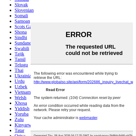
Slovak
Slovenian
Somali
Samoan
Scots Gaelic
Shona
Sindhi
Sundanese
Swahili
Tajik
Tamil
Telugu
Thai
Ukrainian
Urdu
Uzbek
Vietnamese
Welsh
Xhosa
Yiddish
Yoruba
Zulu
Kinyarwanda
Tatar
Oriya