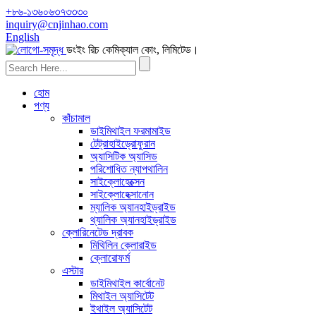
+৮৬-১৩৬০৬৩৭৩৩৩০
inquiry@cnjinhao.com
English
ডংইং রিচ কেমিক্যাল কোং, লিমিটেড।
হোম
পণ্য
কাঁচামাল
ডাইমিথাইল ফরমামাইড
টেট্রাহাইড্রোফুরান
অ্যাসিটিক অ্যাসিড
পরিশোধিত ন্যাপথালিন
সাইক্লোহেক্সেন
সাইক্লোহেক্সানোন
ম্যালিক অ্যানহাইড্রাইড
থ্যালিক অ্যানহাইড্রাইড
ক্লোরিনেটেড দ্রাবক
মিথিলিন ক্লোরাইড
ক্লোরোফর্ম
এস্টার
ডাইমিথাইল কার্বোনেট
মিথাইল অ্যাসিটেট
ইথাইল অ্যাসিটেট