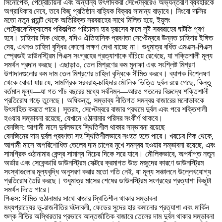
সিনোপেক, পেট্রোচায়না এবং অন্যান্য উৎপাদকরা সেপ্টেম্বরেও অভ্যন্তরীণ ব্যবহারকে
অগ্রাধিকার দেবে, তবে কিছু প্রতিষ্ঠান বাহ্যিক বিক্রয় সামান্য বাড়াবে। নিংবো দাক্সির
মতো নতুন প্ল্যান্ট থেকে অতিরিক্ত সরবরাহের সাথে মিলিত হয়ে, ইয়ুলং
পেট্রোকেমিক্যালের পরিকল্পিত পরিচালন হার হ্রাসের ফলে সৃষ্ট সরবরাহের ঘাটতি পূরণ
হবে। চাহিদার দিক থেকে, যদিও ঐতিহাসিক প্রবণতা সেপ্টেম্বরে উন্নত চাহিদার ইঙ্গিত
দেয়, এখনও চাহিদা বৃদ্ধির কোনো লক্ষণ দেখা যাচ্ছে না। শুধুমাত্র বর্ধিত এমএক্স-পিএক্স
স্প্রেডই ডাউনস্ট্রিম পিএক্স সংগ্রহের প্রত্যাশাকে বাঁচিয়ে রেখেছে, যা শক্তিশালী মূল্য
সমর্থন প্রদান করছে। এছাড়াও, তেল মিশ্রণের কম মুনাফা এবং সংশ্লিষ্ট মিশ্রণ
উপাদানগুলোর কম দাম তেল মিশ্রণের চাহিদা বৃদ্ধিকে সীমিত করবে। ব্যাপক বিশ্লেষণ
থেকে বোঝা যায় যে, সামগ্রিক সরবরাহ-চাহিদার মৌলিক ভিত্তি দুর্বল রয়ে গেছে, কিন্তু
বর্তমান মূল্য—যা গত পাঁচ বছরের মধ্যে সর্বনিম্ন—আরও পতনের বিরুদ্ধে শক্তিশালী
প্রতিরোধ গড়ে তুলেছে। অধিকন্তু, সম্ভাব্য নীতিগত সমন্বয় বাজারের মনোভাবকে
উৎসাহিত করতে পারে। সুতরাং, সেপ্টেম্বরে বাজার প্রথমে দুর্বল এবং পরে শক্তিশালী
হওয়ার সম্ভাবনা রয়েছে, যেখানে ওঠানামার পরিসর সংকীর্ণ থাকবে।
বেনজিন: আগামী মাসে দুর্বলভাবে স্থিতিশীল থাকার সম্ভাবনা রয়েছে
বেনজিনের দাম দুর্বল প্রবণতা সহ স্থিতিশীলভাবে সংহত হতে পারে। খরচের দিক থেকে,
আগামী মাসে অপরিশোধিত তেলের দাম চাপের মুখে সমন্বয় হওয়ার সম্ভাবনা রয়েছে, এবং
সামগ্রিক ওঠানামার কেন্দ্র সামান্য নিচের দিকে সরে যাবে। মৌলিকভাবে, অপর্যাপ্ত নতুন
অর্ডার এবং সেকেন্ডারি ডাউনস্ট্রিম সেক্টরে ক্রমাগত উচ্চ মজুদের কারণে ডাউনস্ট্রিম
সংস্থাগুলোর মূল্যবৃদ্ধি অনুসরণ করার মতো গতি নেই, যা মূল্য সঞ্চালনে উল্লেখযোগ্য
প্রতিরোধ তৈরি করছে। শুধুমাত্র মাসের শেষের ডাউনস্ট্রিম সংগ্রহের প্রত্যাশা কিছুটা
সমর্থন দিতে পারে।
পিএক্স: সীমিত ওঠানামার সাথে বাজার স্থিতিশীল থাকার সম্ভাবনা
মধ্যপ্রাচ্যের ভূ-রাজনীতির ঘটনাবলী, ফেডের সুদের হার কমানোর প্রত্যাশা এবং মার্কিন
শুল্ক নীতির অস্থিরতার প্রভাবে আন্তর্জাতিক বাজারে তেলের দাম দুর্বল থাকার সম্ভাবনা